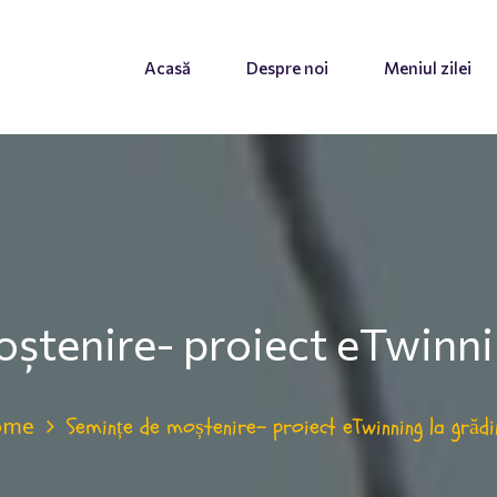
Acasă
Despre noi
Meniul zilei
ștenire- proiect eTwinnin
ome
Semințe de moștenire- proiect eTwinning la grădi