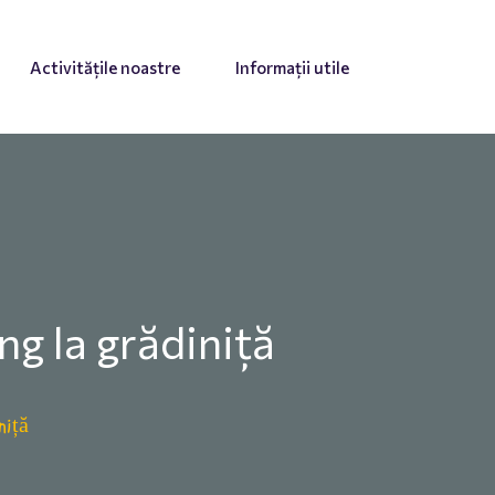
Activitățile noastre
Informații utile
g la grădiniță
niță